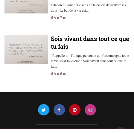
Citation du jour : "Le sens de la vie est de trouver ses
dons. Le but de la vie est…
il y a 7 ans
Sois vivant dans tout ce que
tu fais
"Rappelle-toi: l'unique personne qui t'accompagne toute
ta vie, c'est toi-même ! Sois vivant dans tout ce que tu
fais."
il y a 8 ans