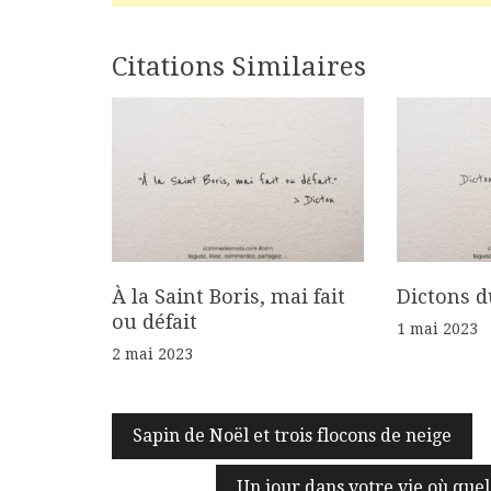
Navigation
Citations Similaires
de
l’article
À la Saint Boris, mai fait
Dictons d
ou défait
1 mai 2023
2 mai 2023
Sapin de Noël et trois flocons de neige
Un jour dans votre vie où quel