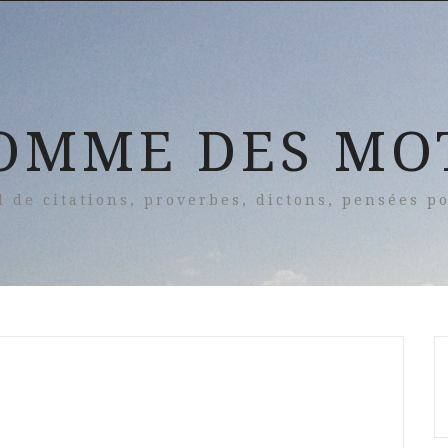
OMME DES MO
l de citations, proverbes, dictons, pensées po