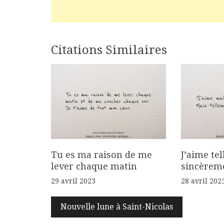
Navigation
Citations Similaires
de
l’article
Tu es ma raison de me
J’aime te
lever chaque matin
sincèrem
29 avril 2023
28 avril 202
Nouvelle lune à Saint-Nicolas