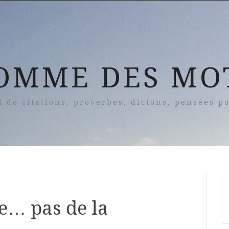
OMME DES MO
l de citations, proverbes, dictons, pensées po
e… pas de la