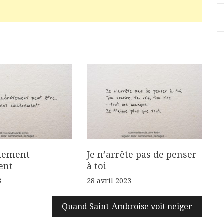
llement
Je n’arrête pas de penser
ent
à toi
3
28 avril 2023
Quand Saint-Ambroise voit neiger